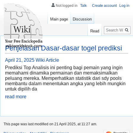
Not logged in
Talk
Create account
Log in
Main page
Discussion
Search
Read
wikiworldstock.com
Penjelasan Dasar-dasar togel prediksi
April 21, 2025
Wiki Article
Prediksi Top Analisis ini penting bagi pemain yang ingin
memahami dinamika permainan dan memaksimalkan
peluang mereka. Memperhatikan statistik dari sdy pools
membantu dalam menentukan angka yang lebih mungkin
untuk dipilih da
read more
This page was last modified on 21 April 2025, at 11:27 am.